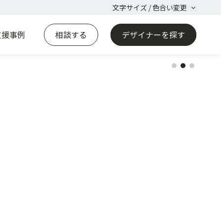
文字サイズ / 色合い変更
課題解決策をともに考える
販路開拓まで
各種デザイン
デザイナーとのマッチング
ワンストップで支援
セミナー開催
支援事例
相談する
デザイナーを探す